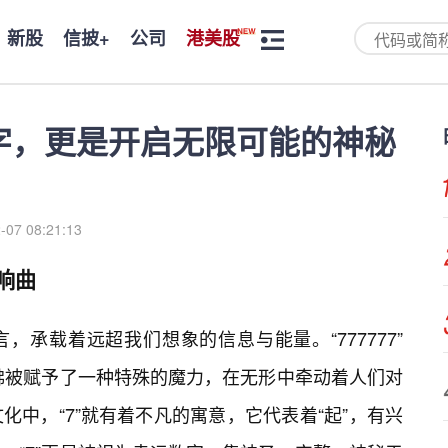
新股
信披+
公司
港美股
数字，更是开启无限可能的神秘
-07 08:21:13
响曲
承载着远超我们想象的信息与能量。“777777”
仿佛被赋予了一种特殊的魔力，在无形中牵动着人们对
中，“7”就有着不凡的寓意，它代表着“起”，有兴