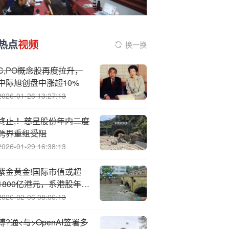
热点
视频
换一换
C,PO概念股再度拉升，
中际旭创盘中涨超10%
2026-01-26 13:27:13
终止,！慈星股份年内二度
跨界重组受阻
2026-01-29 16:38:13
紫金黄金!国际市值或超
1800亿港元，系港股年内
第二大IPO
2026-02-06 08:06:13
博?通<与>OpenAI签署多