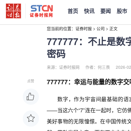
首页
快讯
要闻
股市
您当前的位置：
证券时报
>
公司
>
正文
777777：不止是
密码
来源：证券时报网
作者：何三畏
2026-02
777777：幸运与能量的数字交
点赞
数字，作为宇宙间最基础的语言，
——当这六个“7”连在一起时，它
美好事物的无限憧憬。在中国传统文化