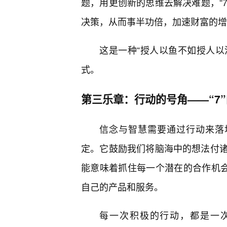
题，用更创新的思维去解决难题，“77
决策，从而事半功倍，加速财富的增
这是一种“授人以鱼不如授人以
式。
第三乐章：行动的号角——“7
信念与智慧需要通过行动来落地。
定。它鼓励我们将脑海中的想法付
能意味着抓住每一个潜在的合作机
自己的产品和服务。
每一次积极的行动，都是一