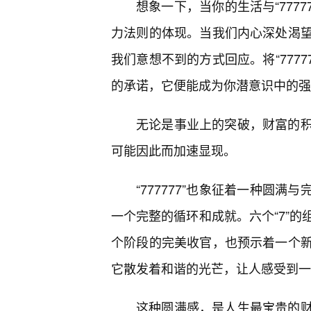
想象一下，当你的生活与“777
力法则的体现。当我们内心深处渴
我们意想不到的方式回应。将“777
的承诺，它便能成为你潜意识中的强
无论是事业上的突破，财富的
可能因此而加速显现。
“777777”也象征着一种圆满
一个完整的循环和成就。六个“7”
个阶段的完美收官，也预示着一个
它散发着和谐的光芒，让人感受到一
这种圆满感，是人生最宝贵的