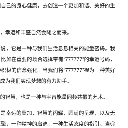
顾自己的身心健康，去创造一个更加和谐、美好的生
，幸运和丰盛自然会随之而来。
神秘学说，它是一种与我们生活息息相关的能量密码。我
如在重要的场合选择带有“777777”的幸运号码，
极的信念强化。当我们将“777777”视为一种美好
成为我们实现梦想的有力助手。
引的智慧，也是一种与宇宙能量同频共振的艺术。
表的，是幸运的叠加，智慧的闪耀，圆满的呈现，以及无
汇聚，一种精神的启迪，一种生活态度的指引。当🙂