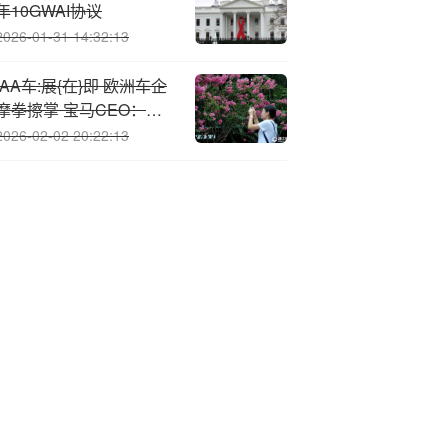
年10GWAI协议
2026-01-31 14:32:13
IAA车:展{在}即 欧洲车企
摩拳擦掌 宝马CEO：这
不是非此即彼的竞争
2026-02-02 20:22:13